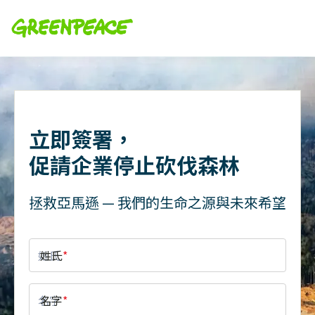
立即簽署，
促請企業停止砍伐森林
拯救亞馬遜 — 我們的生命之源與未來希望
姓氏
*
名字
*