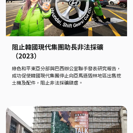
阻止韓國現代集團助長非法採礦
（2023）
綠色和平東亞分部與巴西辦公室聯手發表研究報告，
成功促使韓國現代集團停止向亞馬遜毀林地區出售挖
土機及配件，阻止非法採礦肆虐。