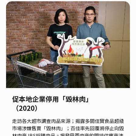
促本地企業停用「毀林肉」
（2020）
走訪各大超市調查肉品來源；揭露多間佳寶食品超級
市場涉嫌售賣「毀林肉」；百佳率先回覆將停止向毀
林肉商JBS採購肉品。揭發巴西肉商的間接供應商涉