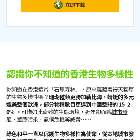
立即下載
認識你不知道的香港生物多樣性
你知道在香港這片「石屎森林」，原來蘊藏着得天獨厚
的生物多樣性嗎？
珊瑚種類更勝加勒比海、蜻蜓的多元
媲美整個歐洲，部分物種數目更達到中國整體的 15–2
0%
。可惜如此奇妙的生態環境，近年卻面臨
城市發
展
、
塑膠污染
、
氣候危機
等威脅⋯⋯
綠色和平一直以保護生物多樣性為使命，從本地城市發