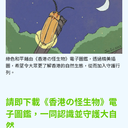
綠色和平藉由《香港の怪生物》電子圖鑑，透過精美插
圖，希望令大眾更了解香港的自然生態，從而加入守護行
列。
請即下載《香港の怪生物》電
子圖鑑，一同認識並守護大自
然