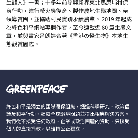
生態人》一書；十多年前參與新界東北馬屎埔村保
育行動，進行螢火蟲復育、製作農地生態地圖、帶
領導賞團，並協助村民實踐永續農業。 2019 年起成
為綠色和平網站專欄作者，至今連載近 80 篇生態文
章，並與畫家呂朗婷合著《香港の怪生物》本地生
態觀賞圖鑑。
綠色和平是獨立的國際環保組織，通過科學研究、政策倡
議及和平行動，揭露全球環境問題並提出相應解決方案。
我們從不接受任何政府、企業或政治團體的資助，只接受
個人的直接捐款，以維持公正獨立。