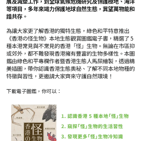
展及減塑工作，到全球氣候危機研究及保護極地、海洋
等項目，多年來竭力保護地球自然生態，冀望萬物能和
諧共存。
為讓大家更了解香港的獨特生態，綠色和平特意推出
《香港の怪生物》本地生態觀賞圖鑑電子書，精選了 5
種本港常見與不常見的香港「怪」生物。無論在市區抑
或郊外，都不難發現香港擁有豐富的生物多樣性。本圖
鑑由綠色和平專欄作者暨香港生態人馬屎繪製，透過精
美插圖，帶你認識香港生態奧秘、了解不同本地物種的
特徵與習性，更邀請大家齊來守護自然環境！
下載電子圖鑑，你可以：