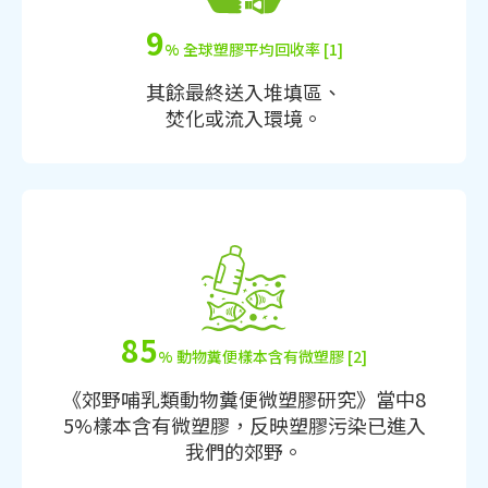
9
% 全球塑膠平均回收率 [1]
其餘最終送入堆填區、
焚化或流入環境。
85
% 動物糞便樣本含有微塑膠 [2]
《郊野哺乳類動物糞便微塑膠研究》當中8
5%樣本含有微塑膠，反映塑膠污染已進入
我們的郊野。