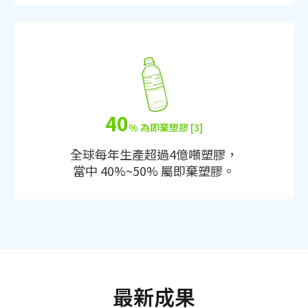
40
% 為即棄塑膠 [3]
全球每年生產超過4億噸塑膠，
當中 40%~50% 屬即棄塑膠。
最新成果