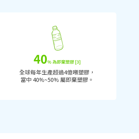
40
% 為即棄塑膠 [3]
全球每年生產超過4億噸塑膠，
當中 40%~50% 屬即棄塑膠。