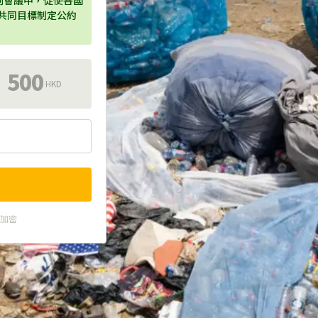
判會議中，促使各國
為共同目標制定公約
500
HKD
式加密