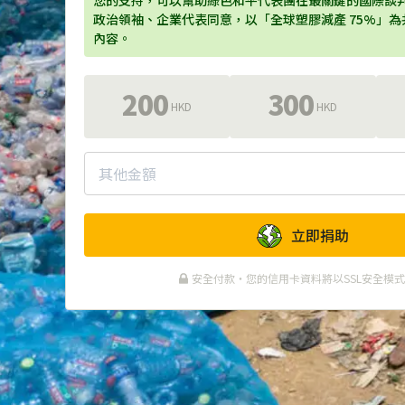
您的支持，可以幫助綠色和平代表團在最關鍵的國際談
政治領袖、企業代表同意，以「全球塑膠減產 75%」
內容。
200
300
HKD
HKD
立即捐助
安全付款・您的信用卡資料將以SSL安全模