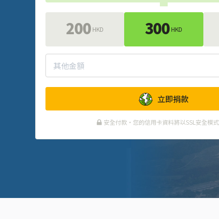
200
300
HKD
HKD
立即捐款
安全付款・您的信用卡資料將以SSL安全模