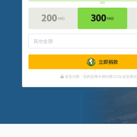
200
300
HKD
HKD
立即捐款
安全付款・您的信用卡資料將以SSL安全模