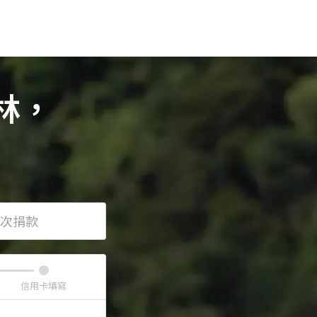
林，
次捐款
信用卡填寫