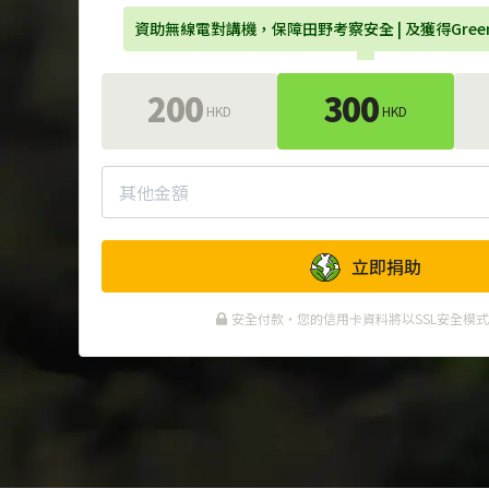
資助無線電對講機，保障田野考察安全 | 及獲得Gre
200
300
HKD
HKD
立即捐助
安全付款・您的信用卡資料將以SSL安全模