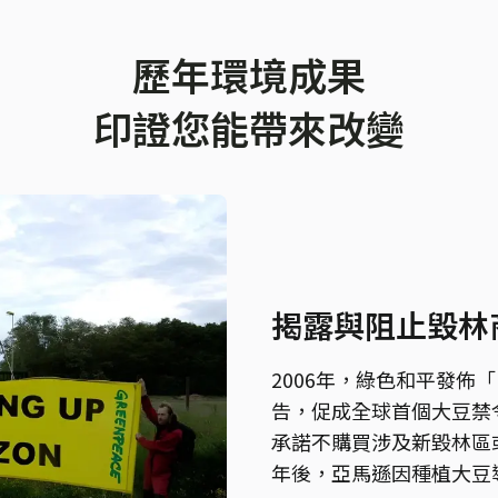
歷年環境成果
印證您能帶來改變
揭露與阻止毀林
2006年，綠色和平發佈「Eat
告，促成全球首個大豆禁令（S
承諾不購買涉及新毀林區
年後，亞馬遜因種植大豆導