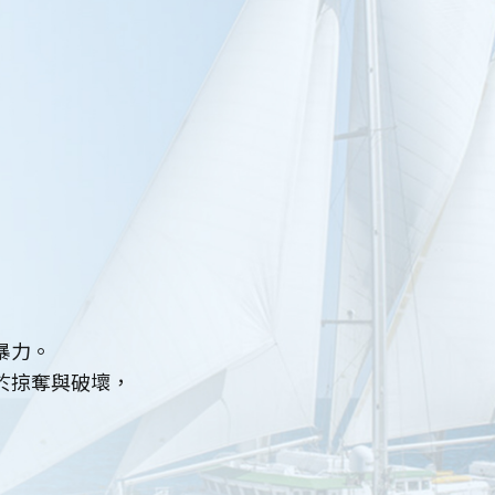
暴力。
於掠奪與破壞，