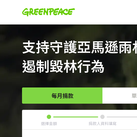
支持守護亞馬遜雨
遏制毀林行為
每月捐款
單
選擇金額
捐款人資料填寫