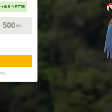
en+會員心意回贈
500
HKD
式加密